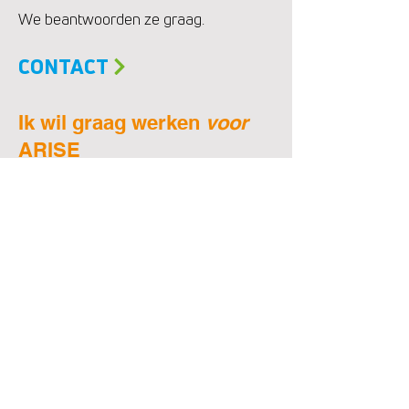
We beantwoorden ze graag.
CONTACT
Ik wil graag werken
voor
ARISE
Er zijn regelmatig aan ons project
gerelateerde vacatures bij onze vier
partner-instituten
Vacatures