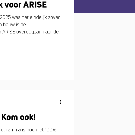
k voor ARISE
2025 was het eindelijk zover.
n bouw is de
n ARISE overgegaan naar de
s ons platform voor
g toegankelijk voor onderzoek
iceren met DNA, beelden,
nu op één centrale plek.
n blijven verfijnen, nodigen
 van het platform nu zelf in
 Kom ook!
 programma is nog niet 100%